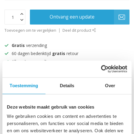
Ontvang een update
Toevoegen om te vergelijken
Deel dit product
Gratis
verzending
60 dagen bedenktijd
gratis
retour
Alles uit voorraad!
Beoordeeld met een 9+
Toestemming
Details
Over
Productomschrijving
Specificaties
Deze website maakt gebruik van cookies
We gebruiken cookies om content en advertenties te
personaliseren, om functies voor social media te bieden
en om ons websiteverkeer te analyseren. Ook delen we
Recent bekeken