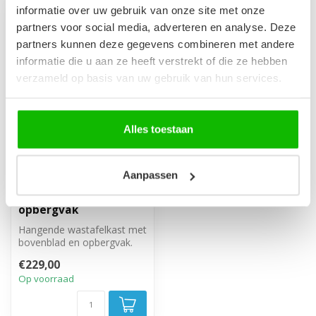
informatie over uw gebruik van onze site met onze
partners voor social media, adverteren en analyse. Deze
partners kunnen deze gegevens combineren met andere
informatie die u aan ze heeft verstrekt of die ze hebben
verzameld op basis van uw gebruik van hun services.
Alles toestaan
Wastafelkast Muro
Aanpassen
90cm - wit - met
bovenblad en
opbergvak
Hangende wastafelkast met
bovenblad en opbergvak.
Twee lades met soft close
€229,00
slu...
Op voorraad