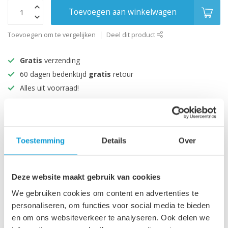
Toevoegen aan winkelwagen
Toevoegen om te vergelijken
Deel dit product
Gratis
verzending
60 dagen bedenktijd
gratis
retour
Alles uit voorraad!
Beoordeeld met een 9+
Productomschrijving
Toestemming
Details
Over
Specificaties
Deze website maakt gebruik van cookies
We gebruiken cookies om content en advertenties te
personaliseren, om functies voor social media te bieden
Recent bekeken
en om ons websiteverkeer te analyseren. Ook delen we