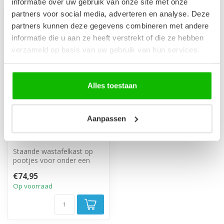
informatie over uw gebruik van onze site met onze
partners voor social media, adverteren en analyse. Deze
partners kunnen deze gegevens combineren met andere
informatie die u aan ze heeft verstrekt of die ze hebben
verzameld op basis van uw gebruik van hun services.
Alles toestaan
Aanpassen
Wastafelkast
Neptunus 60 x 28 x 60
cm - wit
Staande wastafelkast op
pootjes voor onder een
hangende wastafel, met
€74,95
één draaid...
Op voorraad