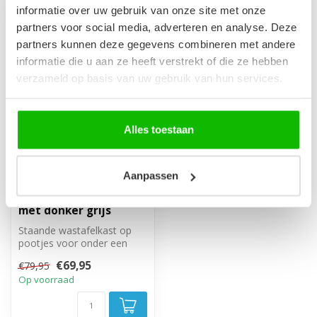
informatie over uw gebruik van onze site met onze
-13%
partners voor social media, adverteren en analyse. Deze
partners kunnen deze gegevens combineren met andere
informatie die u aan ze heeft verstrekt of die ze hebben
verzameld op basis van uw gebruik van hun services.
Alles toestaan
Wastafelkast
Aanpassen
Neptunus 60 x 28 x 60
cm - kastanje eiken
met donker grijs
Staande wastafelkast op
pootjes voor onder een
hangende wastafel, met
€69,95
€79,95
één draaid...
Op voorraad