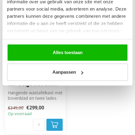
informatie over uw gebruik van onze site met onze
partners voor social media, adverteren en analyse. Deze
-14%
partners kunnen deze gegevens combineren met andere
informatie die u aan ze heeft verstrekt of die ze hebben
verzameld op basis van uw gebruik van hun services.
Alles toestaan
Aanpassen
Wastafelkast Ocean
met blad - 60 x 46 x 59
cm - beige met eiken
Hangende wastafelkast met
bovenblad en twee lades.
€299,00
€349,00
Op voorraad