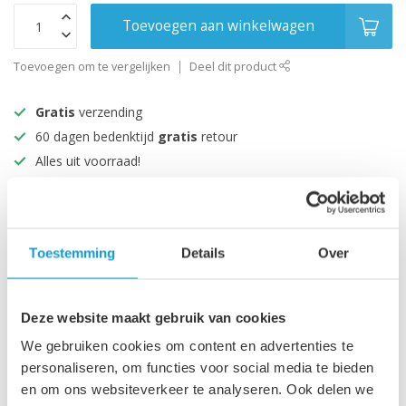
Toevoegen aan winkelwagen
Toevoegen om te vergelijken
Deel dit product
Gratis
verzending
60 dagen bedenktijd
gratis
retour
Alles uit voorraad!
Beoordeeld met een 9+
Productomschrijving
Toestemming
Details
Over
Specificaties
Deze website maakt gebruik van cookies
We gebruiken cookies om content en advertenties te
personaliseren, om functies voor social media te bieden
Recent bekeken
en om ons websiteverkeer te analyseren. Ook delen we