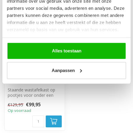
informatie over uw gebruik van onze site met onze
partners voor social media, adverteren en analyse. Deze
-23%
partners kunnen deze gegevens combineren met andere
informatie die u aan ze heeft verstrekt of die ze hebben
verzameld op basis van uw gebruik van hun services.
Alles toestaan
Aanpassen
Wastafelkast Otero 60
x 34 x 57 cm - grijs met
eiken
Staande wastafelkast op
pootjes voor onder een
hangende wastafel.
€99,95
€129,95
Op voorraad