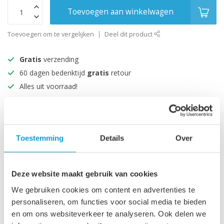
Toevoegen aan winkelwagen
Toevoegen om te vergelijken
Deel dit product
Gratis
verzending
60 dagen bedenktijd
gratis
retour
Alles uit voorraad!
Beoordeeld met een 9+
Productomschrijving
Toestemming
Details
Over
Specificaties
Deze website maakt gebruik van cookies
We gebruiken cookies om content en advertenties te
personaliseren, om functies voor social media te bieden
Recent bekeken
en om ons websiteverkeer te analyseren. Ook delen we