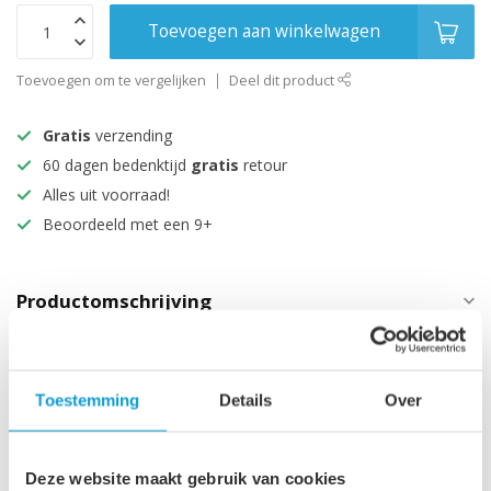
Toevoegen aan winkelwagen
Toevoegen om te vergelijken
Deel dit product
Gratis
verzending
60 dagen bedenktijd
gratis
retour
Alles uit voorraad!
Beoordeeld met een 9+
Productomschrijving
Specificaties
Toestemming
Details
Over
Maak je aankoop compleet
Deze website maakt gebruik van cookies
Badkamerkast Rimini 38 x