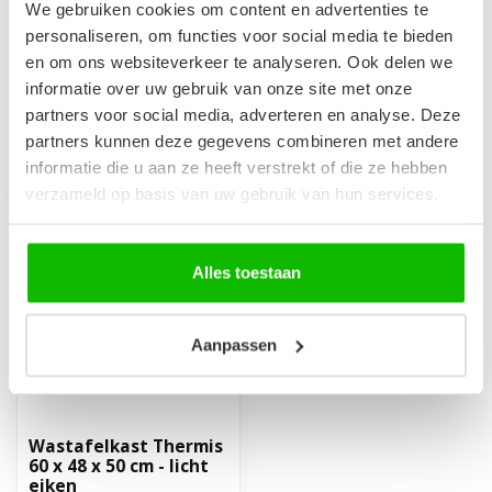
Badkamerkast Thermis 40 x
We gebruiken cookies om content en advertenties te
30 x 150 cm - licht eiken
€329,00
personaliseren, om functies voor social media te bieden
Op voorraad
en om ons websiteverkeer te analyseren. Ook delen we
informatie over uw gebruik van onze site met onze
partners voor social media, adverteren en analyse. Deze
partners kunnen deze gegevens combineren met andere
Recent bekeken
informatie die u aan ze heeft verstrekt of die ze hebben
verzameld op basis van uw gebruik van hun services.
Alles toestaan
Aanpassen
Wastafelkast Thermis
60 x 48 x 50 cm - licht
eiken