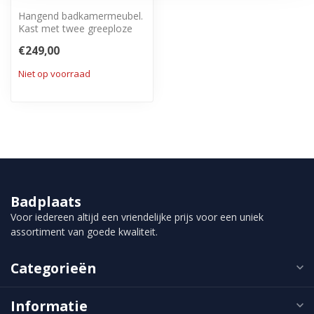
Hangend badkamermeubel.
Kast met twee greeploze
lades met soft close
€249,00
sluiting.
Niet op voorraad
Badplaats
Voor iedereen altijd een vriendelijke prijs voor een uniek
assortiment van goede kwaliteit.
Categorieën
Informatie