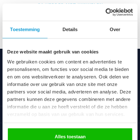
GA VERDER MET WINKELEN
Toestemming
Details
Over
Deze website maakt gebruik van cookies
We gebruiken cookies om content en advertenties te
Badplaats
personaliseren, om functies voor social media te bieden
Voor iedereen altijd een vriendelijke prijs voor een uniek
en om ons websiteverkeer te analyseren. Ook delen we
assortiment van goede kwaliteit.
informatie over uw gebruik van onze site met onze
partners voor social media, adverteren en analyse. Deze
Categorieën
partners kunnen deze gegevens combineren met andere
informatie die u aan ze heeft verstrekt of die ze hebben
Informatie
verzameld op basis van uw gebruik van hun services.
Klantbeoordelingen
Alles toestaan