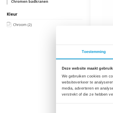
Chromen badkranen
Kleur
Chroom
(2)
Toestemming
Staande 
Deze website maakt gebruik
Mengkraan 
We gebruiken cookies om cont
chroom uit
handgreep.
websiteverkeer te analyseren
€229,00
media, adverteren en analys
verstrekt of die ze hebben v
Op voorraa