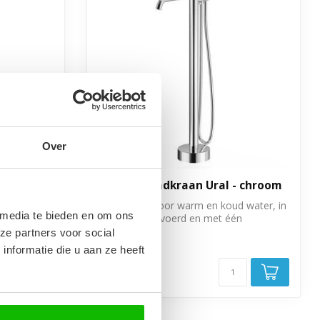
Over
- chroom
Staande badkraan Ural - chroom
 water, in
Mengkraan voor warm en koud water, in
 media te bieden en om ons
én
chroom uitgevoerd en met één
handgreep.
ze partners voor social
€199,00
nformatie die u aan ze heeft
Op voorraad