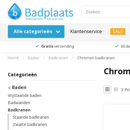
Alle categorieën
Klantenservice
SALE
Gratis
verzending
60 d
Home
/
Baden
/
Badkranen
/
Chromen badkranen
Chrom
Categorieën
Baden
3
Pr
Vrijstaande baden
Badwanden
Badkranen
Staande badkranen
Zwarte badkranen