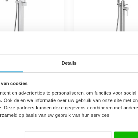
Details
badkraan Atlas - chroom
Staande badkraan Fuji 
 van cookies
voor warm en koud water, in
Mengkraan voor warm en koud
ent en advertenties te personaliseren, om functies voor social
gevoerd en met één
chroom uitgevoerd en met é
handgreep.
. Ook delen we informatie over uw gebruik van onze site met on
€189,00
e. Deze partners kunnen deze gegevens combineren met andere i
erzameld op basis van uw gebruik van hun services.
d
Op voorraad