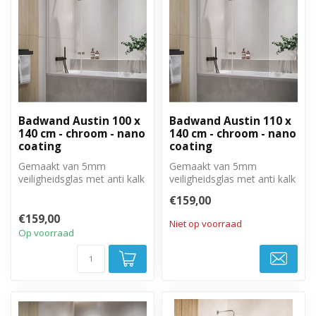
Badwand Austin 100 x
Badwand Austin 110 x
140 cm - chroom - nano
140 cm - chroom - nano
coating
coating
Gemaakt van 5mm
Gemaakt van 5mm
veiligheidsglas met anti kalk
veiligheidsglas met anti kalk
behandeling. Volledig weg
behandeling. Volledig weg
€159,00
te draai...
te draai...
€159,00
Niet op voorraad
Op voorraad