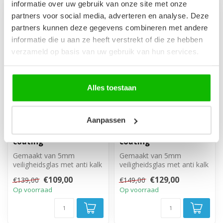
informatie over uw gebruik van onze site met onze
partners voor social media, adverteren en analyse. Deze
-22%
-13%
partners kunnen deze gegevens combineren met andere
informatie die u aan ze heeft verstrekt of die ze hebben
verzameld op basis van uw gebruik van hun services.
Alles toestaan
Aanpassen
Badwand Torino 70 x
Badwand Torino 80 x
140 cm - chroom - nano
140 cm - chroom - nano
coating
coating
Gemaakt van 5mm
Gemaakt van 5mm
veiligheidsglas met anti kalk
veiligheidsglas met anti kalk
behandeling. Volledig weg
behandeling. Volledig weg
€109,00
€129,00
€139,00
€149,00
te draai...
te draai...
Op voorraad
Op voorraad