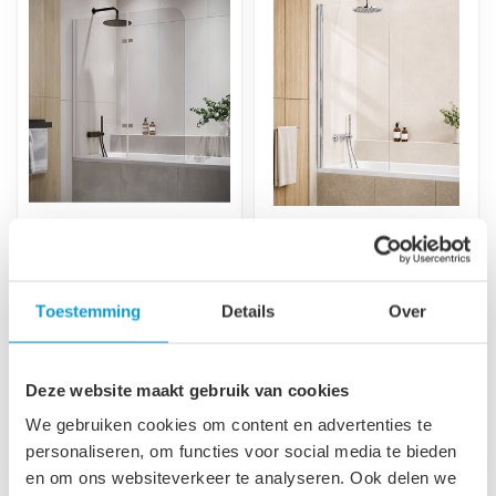
Badwand Austin 120 x
Badwand Torino 60 x
140 cm - chroom - nano
140 cm - chroom - nano
coating
coating
Gemaakt van 5mm
Gemaakt van 5mm
Toestemming
Details
Over
veiligheidsglas met anti kalk
veiligheidsglas met anti kalk
behandeling. Volledig weg
behandeling. Volledig weg
€179,00
te draai...
te draai...
€129,00
Deze website maakt gebruik van cookies
Niet op voorraad
Op voorraad
We gebruiken cookies om content en advertenties te
personaliseren, om functies voor social media te bieden
en om ons websiteverkeer te analyseren. Ook delen we