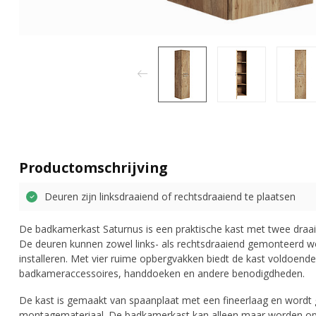
Productomschrijving
Deuren zijn linksdraaiend of rechtsdraaiend te plaatsen
De badkamerkast Saturnus is een praktische kast met twee draai
De deuren kunnen zowel links- als rechtsdraaiend gemonteerd wo
installeren. Met vier ruime opbergvakken biedt de kast voldoend
badkameraccessoires, handdoeken en andere benodigdheden.
De kast is gemaakt van spaanplaat met een fineerlaag en wordt
montagemateriaal. De badkamerkast kan alleen maar worden op