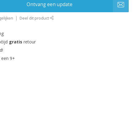
Ontvang een update
elijken
Deel dit product
ng
ktijd
gratis
retour
d!
 een 9+