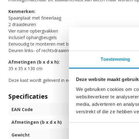
Kenmerken:
Spaanplaat met fineerlaag
2 draaideuren
Vier ruime opbergvakken
Inclusief ophangbeugels
Eenvoudig te monteren met bijgeleverd montagemateriaal
Deuren links- of rechtsdraaiend te monteren
Toestemming
Afmetingen (b x d x h):
35 x 35 x 130 cm
Deze website maakt gebruik
Deze kast wordt geleverd in een doos met een duidelijke montag
We gebruiken cookies om cont
Specificaties
websiteverkeer te analyseren
media, adverteren en analys
EAN Code
872017171733
verstrekt of die ze hebben v
Afmetingen (b x d x h)
35 x 35 x 130 
Gewicht
24 kg