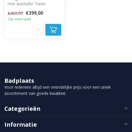
met wastafel. Twee
greeploze lades met soft
€399,00
€469,00
close sluitin...
Op voorraad
Badplaats
Voor iedereen altijd een vriendelijke prijs voor een uniek
assortiment van goede kwaliteit.
Categorieën
Informatie