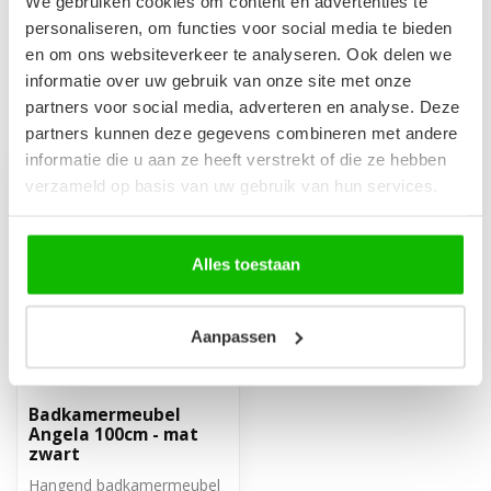
We gebruiken cookies om content en advertenties te
€69,95
Op voorraad
personaliseren, om functies voor social media te bieden
en om ons websiteverkeer te analyseren. Ook delen we
informatie over uw gebruik van onze site met onze
partners voor social media, adverteren en analyse. Deze
Recent bekeken
partners kunnen deze gegevens combineren met andere
informatie die u aan ze heeft verstrekt of die ze hebben
-15%
verzameld op basis van uw gebruik van hun services.
Alles toestaan
Aanpassen
Badkamermeubel
Angela 100cm - mat
zwart
Hangend badkamermeubel