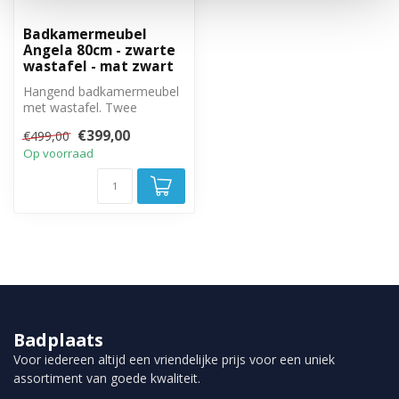
Badkamermeubel
Angela 80cm - zwarte
wastafel - mat zwart
Hangend badkamermeubel
met wastafel. Twee
greeploze lades met soft
€399,00
€499,00
close sluitin...
Op voorraad
Badplaats
Voor iedereen altijd een vriendelijke prijs voor een uniek
assortiment van goede kwaliteit.