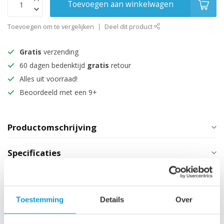
Toevoegen aan winkelwagen
Toevoegen om te vergelijken
Deel dit product
Gratis
verzending
60 dagen bedenktijd
gratis
retour
Alles uit voorraad!
Beoordeeld met een 9+
Productomschrijving
Specificaties
Maak je aankoop compleet
Toestemming
Details
Over
Wastafelkraan Pentos - mat
€99,95
zwart