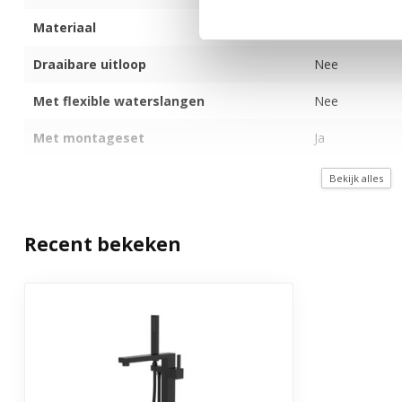
Materiaal
Messing
Draaibare uitloop
Nee
Met flexible waterslangen
Nee
Met montageset
Ja
Gewicht
7 kg
Bekijk alles
Garantie
3 jaar
Recent bekeken