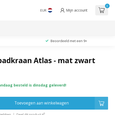
0
Mijn account
EUR
Beoordeeld met een 9+
badkraan Atlas - mat zwart
andaag besteld is dinsdag geleverd!
Toevoegen aan winkelwagen
elijken
Deel dit product