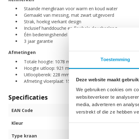
Staande mengkraan voor warm en koud water
Gemaakt van messing, mat zwart uitgevoerd
Strak, hoekig vierkant design
Inclusief handdouche en flexibele doucheslang
Één bedieningshendel
3 jaar garantie
Afmetingen
Toestemming
Totale hoogte: 1078 mm
Hoogte uitloop: 921 mm
Uitloopbereik: 228 mm
Deze website maakt gebruik
Afmeting vloerplaat: 150 x 150 mm
We gebruiken cookies om cont
Specificaties
websiteverkeer te analyseren
media, adverteren en analys
EAN Code
872017173972
verstrekt of die ze hebben v
Kleur
Mat zwart
Type kraan
Mengkraan