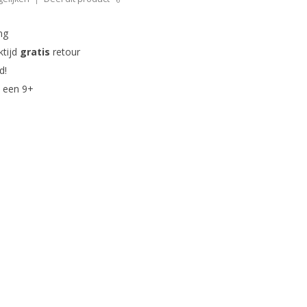
ng
ktijd
gratis
retour
d!
 een 9+