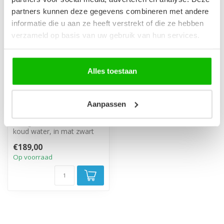
partners kunnen deze gegevens combineren met andere
informatie die u aan ze heeft verstrekt of die ze hebben
verzameld op basis van uw gebruik van hun services.
Alles toestaan
Staande badkraan Fuji
Aanpassen
- mat zwart
Mengkraan voor warm en
koud water, in mat zwart
uitgevoerd en met één
€189,00
handgreep.
Op voorraad