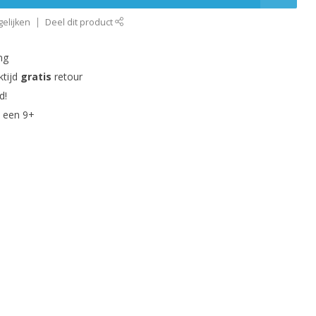
elijken
Deel dit product
ng
ktijd
gratis
retour
d!
 een 9+