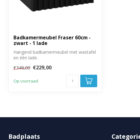
Met bevestigingsmateriaal
Ja
Garantie
3 jaar
Badkamermeubel Fraser 60cm -
zwart - 1 lade
Hangend badkamermeubel met wastafel
en één lade.
€229,00
€349,00
Op voorraad
Badplaats
Categori