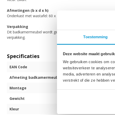
Afmetingen (b x d x h)
Onderkast met wastafel: 60 x 46 x 27 cm
Verpakking
Dit badkamermeubel wordt geleverd in twee dozen. De onderkast 
Toestemming
verpakking.
Deze website maakt gebruik
Specificaties
We gebruiken cookies om cont
EAN Code
872017173360
websiteverkeer te analyseren
media, adverteren en analys
Afmeting badkamermeubel (b x d x h)
60 x 46 x 27 c
verstrekt of die ze hebben v
Montage
Voorgemontee
Gewicht
27 kg
Kleur
Zwart