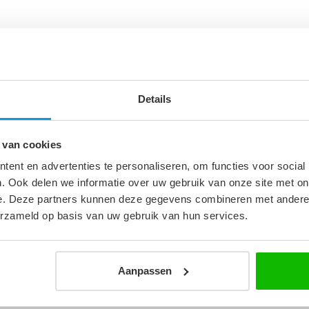
is gemonteerd en zit kant en klaar in de
Details
 van cookies
ent en advertenties te personaliseren, om functies voor social
7
. Ook delen we informatie over uw gebruik van onze site met on
e. Deze partners kunnen deze gegevens combineren met andere i
m
erzameld op basis van uw gebruik van hun services.
rd
Aanpassen