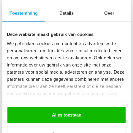
Badkamerkast Montreal 30
x 30 x 131 cm - eiken met
€109,00
Toestemming
Details
Over
mat zwart
€99,95
Niet op voorraad
Deze website maakt gebruik van cookies
Afvoerplug groot - chroom -
We gebruiken cookies om content en advertenties te
met overloop
€29,95
personaliseren, om functies voor social media te bieden
Op voorraad
en om ons websiteverkeer te analyseren. Ook delen we
informatie over uw gebruik van onze site met onze
partners voor social media, adverteren en analyse. Deze
Wastafelkraan Cody - zwart
€64,95
partners kunnen deze gegevens combineren met andere
Op voorraad
informatie die u aan ze heeft verstrekt of die ze hebben
verzameld op basis van uw gebruik van hun services.
Recent bekeken
Alles toestaan
-13%