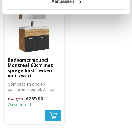
Aanpassen
Badkamermeubel
Montreal 60cm met
spiegelkast - eiken
met zwart
Compact en ondiep
badkamermeubel. Als set
met bijbehorende
€259,00
€299,00
spiegelkast.
Op voorraad