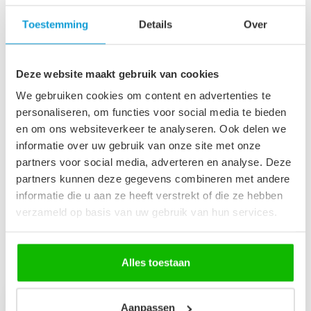
Badkamerkast Montreal 30
Toestemming
Details
Over
x 30 x 131 cm - donker grijs
€109,00
Op voorraad
Deze website maakt gebruik van cookies
We gebruiken cookies om content en advertenties te
Afvoerplug groot - chroom -
met overloop
€29,95
personaliseren, om functies voor social media te bieden
Op voorraad
en om ons websiteverkeer te analyseren. Ook delen we
informatie over uw gebruik van onze site met onze
partners voor social media, adverteren en analyse. Deze
Wastafelkraan Rosa -
€89,95
partners kunnen deze gegevens combineren met andere
chroom
€69,95
informatie die u aan ze heeft verstrekt of die ze hebben
Op voorraad
verzameld op basis van uw gebruik van hun services.
Recent bekeken
Alles toestaan
Aanpassen