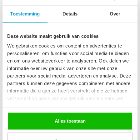
Badkamerkast Montreal 30
x 30 x 131 cm - hoogglans
Toestemming
Details
Over
€109,00
zwart
Op voorraad
Deze website maakt gebruik van cookies
Afvoerplug groot - mat
We gebruiken cookies om content en advertenties te
zwart - met overloop
€29,95
personaliseren, om functies voor social media te bieden
Op voorraad
en om ons websiteverkeer te analyseren. Ook delen we
informatie over uw gebruik van onze site met onze
partners voor social media, adverteren en analyse. Deze
Wastafelkraan Pentos - mat
€99,95
zwart
partners kunnen deze gegevens combineren met andere
€79,95
Op voorraad
informatie die u aan ze heeft verstrekt of die ze hebben
verzameld op basis van uw gebruik van hun services.
Recent bekeken
Alles toestaan