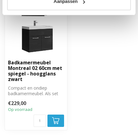
Aanpassen
Badkamermeubel
Montreal 02 60cm met
spiegel - hoogglans
zwart
Compact en ondiep
badkamermeubel. Als set
met onderkast, wastafel en
€229,00
spiegel.
Op voorraad