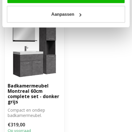
Recent bekeken
Aanpassen
Badkamermeubel
Montreal 60cm
complete set - donker
grijs
Compact en ondiep
badkamermeubel.
Complete set met
€319,00
badkamermeubel, spiegel
Op voorraad
en zi...