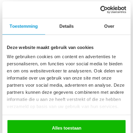
Technische informatie
Maak je aankoop compleet
Toestemming
Details
Over
Badkamerkast Montreal 30
x 30 x 131 cm - donker grijs
€109,00
Op voorraad
Deze website maakt gebruik van cookies
We gebruiken cookies om content en advertenties te
personaliseren, om functies voor social media te bieden
Afvoerplug groot - chroom -
en om ons websiteverkeer te analyseren. Ook delen we
met overloop
€29,95
informatie over uw gebruik van onze site met onze
Op voorraad
partners voor social media, adverteren en analyse. Deze
partners kunnen deze gegevens combineren met andere
informatie die u aan ze heeft verstrekt of die ze hebben
Wastafelkraan Nola - grijs
€99,95
verzameld op basis van uw gebruik van hun services.
Op voorraad
Alles toestaan