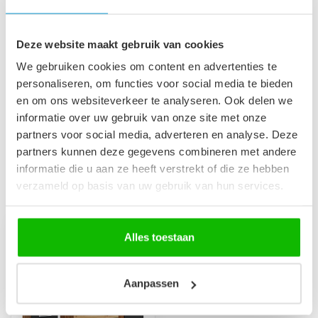
Badkamerkast Montreal 30
x 30 x 131 cm - eiken met
€109,00
mat zwart
Deze website maakt gebruik van cookies
€99,95
Niet op voorraad
We gebruiken cookies om content en advertenties te
personaliseren, om functies voor social media te bieden
Afvoerplug groot - chroom -
en om ons websiteverkeer te analyseren. Ook delen we
met overloop
€29,95
informatie over uw gebruik van onze site met onze
Op voorraad
partners voor social media, adverteren en analyse. Deze
partners kunnen deze gegevens combineren met andere
informatie die u aan ze heeft verstrekt of die ze hebben
verzameld op basis van uw gebruik van hun services.
Recent bekeken
Alles toestaan
-10%
Aanpassen