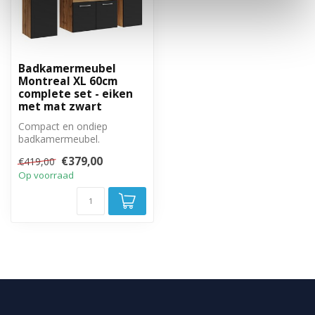
Badkamermeubel
Montreal XL 60cm
complete set - eiken
met mat zwart
Compact en ondiep
badkamermeubel.
Complete set met
€379,00
€419,00
badkamermeubel, spiegel
Op voorraad
en tw...