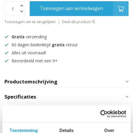
Toevoegen aan winkelwagen
Toevoegen om te vergelijken
Deel dit product
Gratis
verzending
60 dagen bedenktijd
gratis
retour
Alles uit voorraad!
Beoordeeld met een 9+
Productomschrijving
Specificaties
Technische informatie
Maak je aankoop compleet
Toestemming
Details
Over