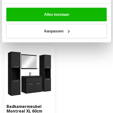
Wastafelkraan Cody - zwart
€64,95
Op voorraad
Alles toestaan
Aanpassen
Recent bekeken
Badkamermeubel
Montreal XL 60cm