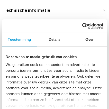
Technische informatie
Maak je aankoop compleet
Spiegelkast Toledo 60 x 20 x
60 cm - mat zwart
Toestemming
Details
Over
€89,95
Op voorraad
Deze website maakt gebruik van cookies
Badkamerkast Montreal 30
We gebruiken cookies om content en advertenties te
x 30 x 131 cm - mat zwart
€109,00
personaliseren, om functies voor social media te bieden
Op voorraad
en om ons websiteverkeer te analyseren. Ook delen we
informatie over uw gebruik van onze site met onze
Afvoerplug groot - mat
partners voor social media, adverteren en analyse. Deze
zwart - met overloop
€29,95
partners kunnen deze gegevens combineren met andere
Op voorraad
informatie die u aan ze heeft verstrekt of die ze hebben
verzameld op basis van uw gebruik van hun services.