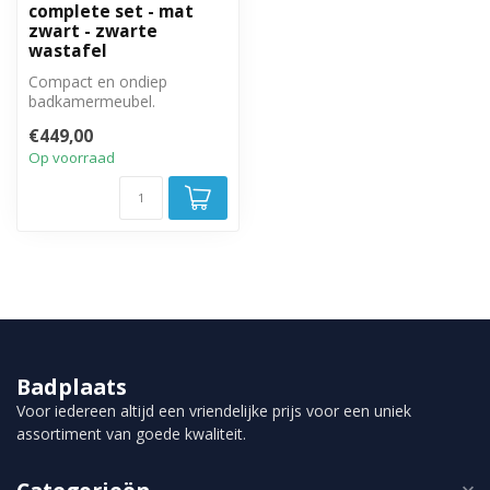
complete set - mat
zwart - zwarte
wastafel
Compact en ondiep
badkamermeubel.
Complete set met
€449,00
badkamermeubel, spiegel
Op voorraad
en tw...
Badplaats
Voor iedereen altijd een vriendelijke prijs voor een uniek
assortiment van goede kwaliteit.