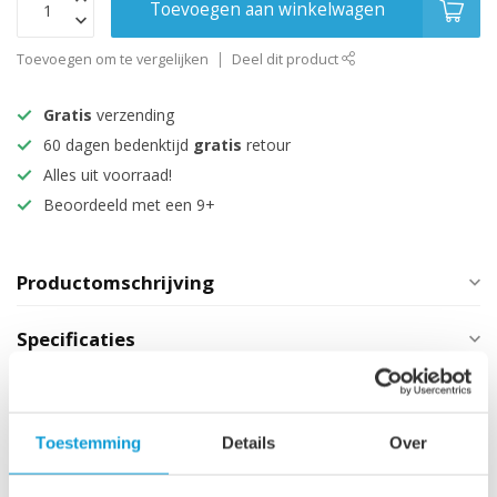
Toevoegen aan winkelwagen
Toevoegen om te vergelijken
Deel dit product
Gratis
verzending
60 dagen bedenktijd
gratis
retour
Alles uit voorraad!
Beoordeeld met een 9+
Productomschrijving
Specificaties
Maak je aankoop compleet
Toestemming
Details
Over
Afvoerplug groot - mat
zwart - met overloop
€29,95