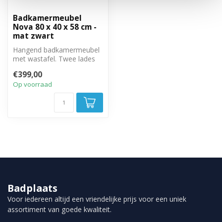
Badkamermeubel
Nova 80 x 40 x 58 cm -
mat zwart
Hangend badkamermeubel
met wastafel. Twee lades
met veel bergruimte
€399,00
Op voorraad
Badplaats
Voor iedereen altijd een vriendelijke prijs voor een uniek
assortiment van goede kwaliteit.