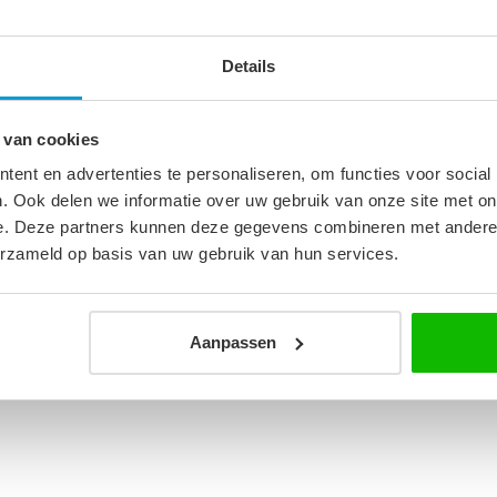
Ba
br
Op 
Details
4
 van cookies
Af
m
Op 
ent en advertenties te personaliseren, om functies voor social
. Ook delen we informatie over uw gebruik van onze site met on
e. Deze partners kunnen deze gegevens combineren met andere i
erzameld op basis van uw gebruik van hun services.
Aanpassen