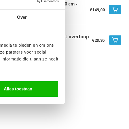
dkamerkast Paso 35 x 35 x 160 cm -
uin eiken
€149,00
voorraad
Over
voerplug groot - chroom - met overloop
€29,95
voorraad
 media te bieden en om ons
ze partners voor social
nformatie die u aan ze heeft
Alles toestaan