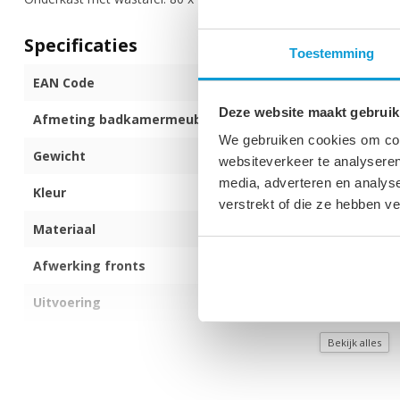
Specificaties
Toestemming
EAN Code
871912856791
Deze website maakt gebruik
Afmeting badkamermeubel (b x d x h)
80 x 40 x 55 c
We gebruiken cookies om cont
Gewicht
28 kg
websiteverkeer te analyseren
media, adverteren en analys
Kleur
Bruin eiken
verstrekt of die ze hebben v
Materiaal
Spaanplaat
Afwerking fronts
Melamine
Uitvoering
Hangend
Kleur wastafel
Wit
Bekijk alles
Materiaal wastafel
Kunstmarmer