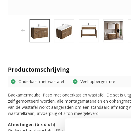
Productomschrijving
Onderkast met wastafel
Veel opbergruimte
Badkamermeubel Paso met onderkast en wastafel. De set is uitg
zelf gemonteerd worden, alle montagematerialen en ophangmate
van de wastafel wordt aangeraden om een standaard afmeting wa
wastafelkraan, afvoerplug of sifon meegeleverd.
Afmetingen (b x d x h)
Onderkast met wastafel: 80 x 40 x 55 cm