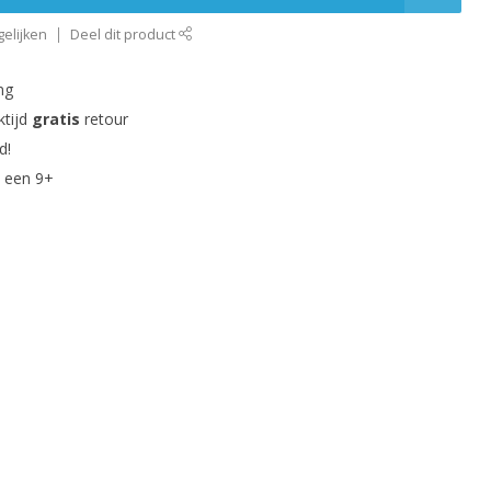
elijken
Deel dit product
ng
ktijd
gratis
retour
d!
 een 9+