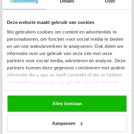
x 60 cm - eiken
Toestemming
Details
Over
€99,95
Op voorraad
Deze website maakt gebruik van cookies
Badkamerkast Paso 35 x 35
We gebruiken cookies om content en advertenties te
x 160 cm - eiken
€149,00
personaliseren, om functies voor social media te bieden
Op voorraad
en om ons websiteverkeer te analyseren. Ook delen we
informatie over uw gebruik van onze site met onze
Afvoerplug groot - chroom -
partners voor social media, adverteren en analyse. Deze
met overloop
€29,95
partners kunnen deze gegevens combineren met andere
Op voorraad
informatie die u aan ze heeft verstrekt of die ze hebben
verzameld op basis van uw gebruik van hun services.
Recent bekeken
Alles toestaan
Aanpassen