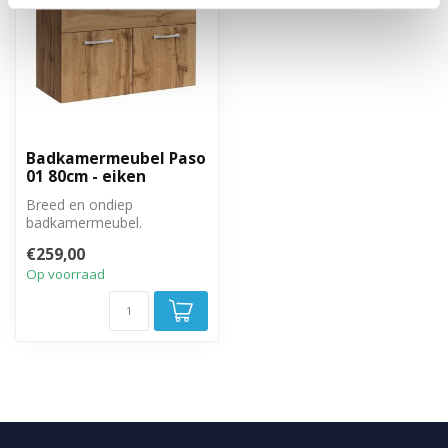
Badkamermeubel Paso
01 80cm - eiken
Breed en ondiep
badkamermeubel.
Hangende onderkast met
€259,00
twee draaideuren.
Op voorraad