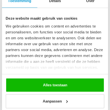
x 60 cm - eiken
Toestemming
Details
Over
€99,95
Op voorraad
Deze website maakt gebruik van cookies
Badkamerkast Paso 35 x 35
We gebruiken cookies om content en advertenties te
x 160 cm - eiken
€149,00
personaliseren, om functies voor social media te bieden
Op voorraad
en om ons websiteverkeer te analyseren. Ook delen we
informatie over uw gebruik van onze site met onze
Afvoerplug groot - chroom -
partners voor social media, adverteren en analyse. Deze
met overloop
€29,95
partners kunnen deze gegevens combineren met andere
Op voorraad
informatie die u aan ze heeft verstrekt of die ze hebben
verzameld op basis van uw gebruik van hun services.
Recent bekeken
Alles toestaan
Aanpassen