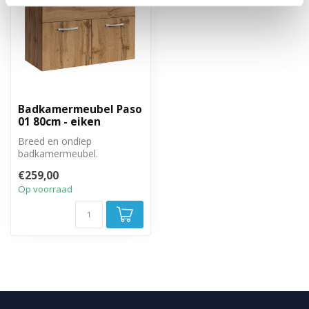
Badkamermeubel Paso
01 80cm - eiken
Breed en ondiep
badkamermeubel.
Hangende onderkast met
€259,00
twee draaideuren.
Op voorraad