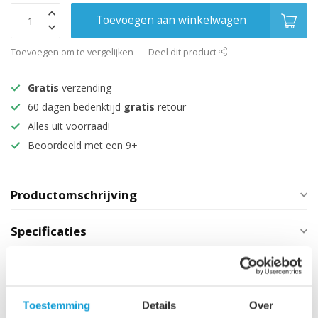
Toevoegen aan winkelwagen
Toevoegen om te vergelijken
Deel dit product
Gratis
verzending
60 dagen bedenktijd
gratis
retour
Alles uit voorraad!
Beoordeeld met een 9+
Productomschrijving
Specificaties
Technische informatie
Toestemming
Details
Over
Maak je aankoop compleet