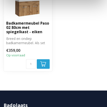
Badkamermeubel Paso
02 80cm met
spiegelkast - eiken
Breed en ondiep
badkamermeubel. Als set
met bijbehorende
€359,00
spiegelkast.
Op voorraad
Badplaats