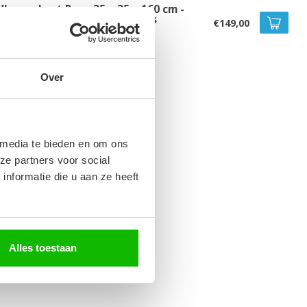
dkamerkast Paso 35 x 35 x 160 cm -
stanje eiken met donker grijs
€149,00
voorraad
Over
 media te bieden en om ons
ze partners voor social
nformatie die u aan ze heeft
Alles toestaan