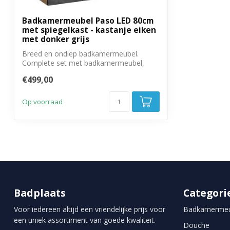
Badkamermeubel Paso LED 80cm
met spiegelkast - kastanje eiken
met donker grijs
Breed en ondiep badkamermeubel.
Complete set met badkamermeubel,
spiegelkast en ...
€499,00
Op voorraad
Badplaats
Categori
Voor iedereen altijd een vriendelijke prijs voor
Badkamermeu
een uniek assortiment van goede kwaliteit.
Douche