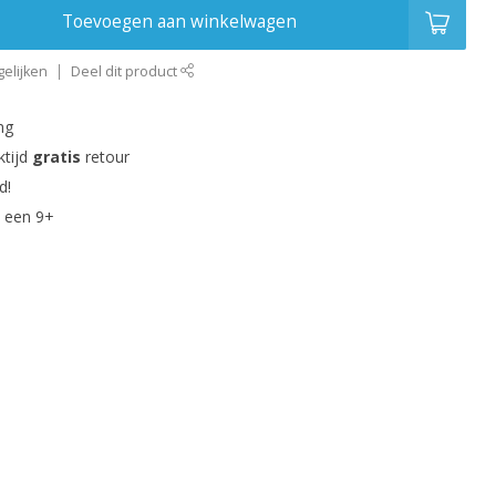
Toevoegen aan winkelwagen
elijken
Deel dit product
ng
ktijd
gratis
retour
d!
 een 9+