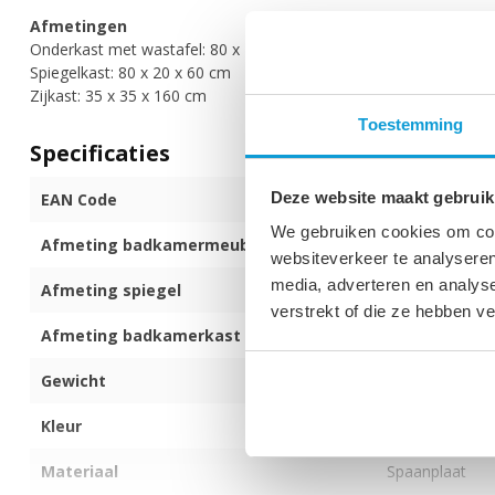
Afmetingen
Onderkast met wastafel: 80 x 40 x 55 cm
Spiegelkast: 80 x 20 x 60 cm
Zijkast: 35 x 35 x 160 cm
Toestemming
Specificaties
Deze website maakt gebruik
EAN Code
872017172115
We gebruiken cookies om cont
Afmeting badkamermeubel (b x d x h)
80 x 40 x 55 c
websiteverkeer te analyseren
media, adverteren en analys
Afmeting spiegel
80 x 20 x 60 c
verstrekt of die ze hebben v
Afmeting badkamerkast
35 x 35 x 160 
Gewicht
73 kg
Kleur
Kastanje eiken
Materiaal
Spaanplaat