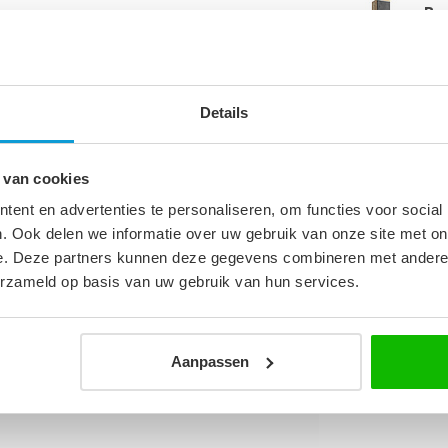
Ba
ka
Op 
Details
 van cookies
4
ent en advertenties te personaliseren, om functies voor social
m
. Ook delen we informatie over uw gebruik van onze site met on
e. Deze partners kunnen deze gegevens combineren met andere i
m
erzameld op basis van uw gebruik van hun services.
cm
Aanpassen
 met donker grijs