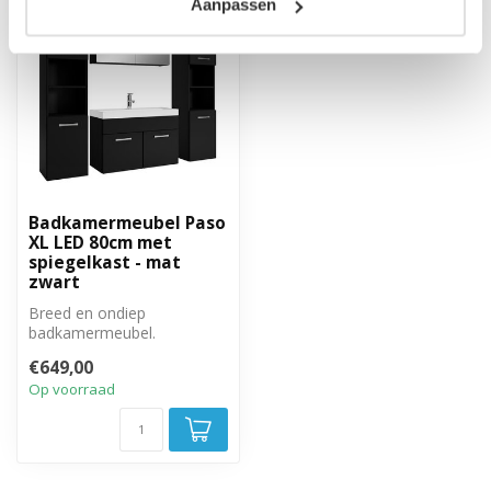
Aanpassen
Badkamermeubel Paso
XL LED 80cm met
spiegelkast - mat
zwart
Breed en ondiep
badkamermeubel.
Complete set met
€649,00
badkamermeubel,
Op voorraad
spiegelkast en ...