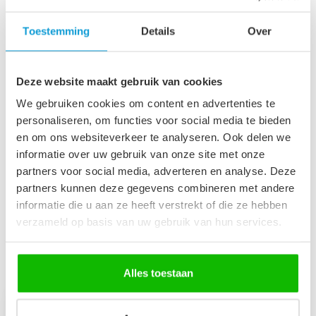
Afvoerplug groot - mat
Toestemming
Details
Over
zwart - met overloop
€29,95
Op voorraad
Deze website maakt gebruik van cookies
Badkamerkast Paso 35 x 35
We gebruiken cookies om content en advertenties te
x 160 cm - mat zwart
€149,00
personaliseren, om functies voor social media te bieden
Op voorraad
en om ons websiteverkeer te analyseren. Ook delen we
informatie over uw gebruik van onze site met onze
partners voor social media, adverteren en analyse. Deze
Wastafelkraan Ames - zwart
€89,95
partners kunnen deze gegevens combineren met andere
Niet op voorraad
informatie die u aan ze heeft verstrekt of die ze hebben
verzameld op basis van uw gebruik van hun services.
Recent bekeken
Alles toestaan