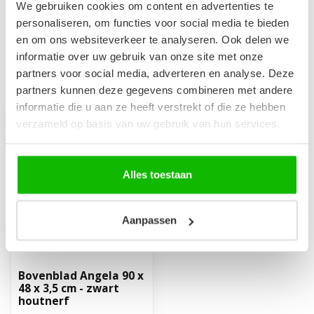
48 x 50 cm - zwart houtnerf
€249,00
We gebruiken cookies om content en advertenties te
Niet op voorraad
personaliseren, om functies voor social media te bieden
en om ons websiteverkeer te analyseren. Ook delen we
informatie over uw gebruik van onze site met onze
partners voor social media, adverteren en analyse. Deze
Recent bekeken
partners kunnen deze gegevens combineren met andere
informatie die u aan ze heeft verstrekt of die ze hebben
verzameld op basis van uw gebruik van hun services.
Alles toestaan
Aanpassen
Bovenblad Angela 90 x
48 x 3,5 cm - zwart
houtnerf