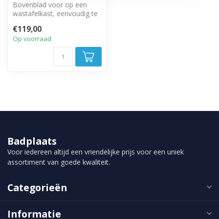
Bovenblad voor op een
wastafelkast, eenvoudig te
plaatsen.
€119,00
Op voorraad
Badplaats
Voor iedereen altijd een vriendelijke prijs voor een uniek
assortiment van goede kwaliteit.
Categorieën
Informatie