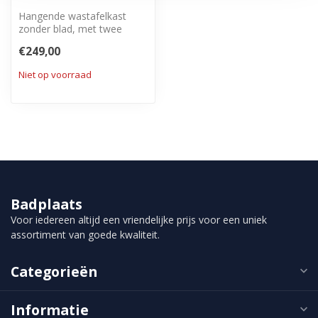
Hangende wastafelkast
zonder blad, met twee
greeploze soft close lades.
€249,00
Niet op voorraad
Badplaats
Voor iedereen altijd een vriendelijke prijs voor een uniek
assortiment van goede kwaliteit.
Categorieën
Informatie