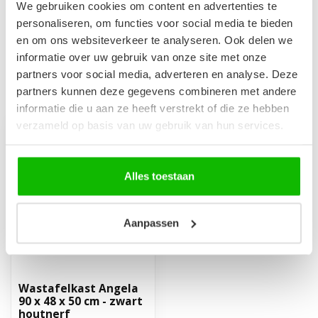
Bovenblad Angela 90 x 48 x
We gebruiken cookies om content en advertenties te
3,5 cm - zwart houtnerf
€119,00
personaliseren, om functies voor social media te bieden
Op voorraad
en om ons websiteverkeer te analyseren. Ook delen we
informatie over uw gebruik van onze site met onze
partners voor social media, adverteren en analyse. Deze
partners kunnen deze gegevens combineren met andere
Recent bekeken
informatie die u aan ze heeft verstrekt of die ze hebben
verzameld op basis van uw gebruik van hun services.
Alles toestaan
Aanpassen
Wastafelkast Angela
90 x 48 x 50 cm - zwart
houtnerf