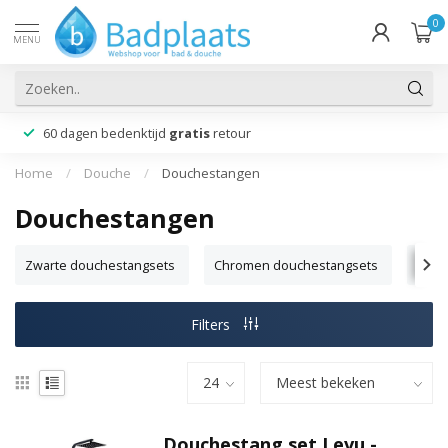
0
MENU
60 dagen bedenktijd
gratis
retour
Home
/
Douche
/
Douchestangen
Douchestangen
Zwarte douchestangsets
Chromen douchestangsets
Met 
Filters
Douchestang set Levu -