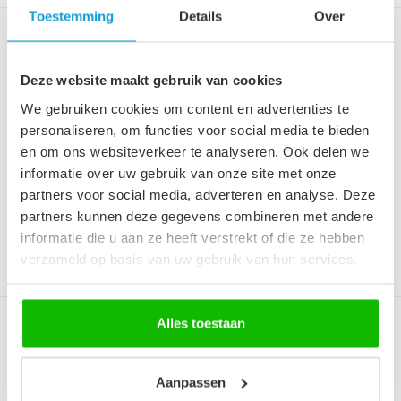
Toestemming
Details
Over
Douchekop vierkant 20 x 20
cm - mat zwart
Deze website maakt gebruik van cookies
Hoofddouche voor een douche
installatie, mat zwart uitgevoerd.
We gebruiken cookies om content en advertenties te
personaliseren, om functies voor social media te bieden
€39,95
en om ons websiteverkeer te analyseren. Ook delen we
Op voorraad
informatie over uw gebruik van onze site met onze
Op werkdagen voor 12:00 uur
partners voor social media, adverteren en analyse. Deze
besteld is de volgende werkdag
in huis!
partners kunnen deze gegevens combineren met andere
informatie die u aan ze heeft verstrekt of die ze hebben
verzameld op basis van uw gebruik van hun services.
Alles toestaan
Douchekop vierkant 20 x 20
cm - chroom
Hoofddouche voor een douche
Aanpassen
installatie, chroom uitgevoerd.