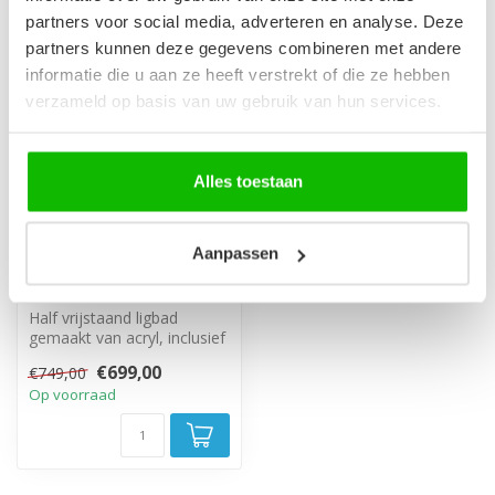
-7%
partners voor social media, adverteren en analyse. Deze
partners kunnen deze gegevens combineren met andere
informatie die u aan ze heeft verstrekt of die ze hebben
verzameld op basis van uw gebruik van hun services.
Alles toestaan
Half vrijstaand ligbad
Aanpassen
Hanoi 170 x 80 x 58 cm
- wit
Half vrijstaand ligbad
gemaakt van acryl, inclusief
afvoer en overloop set.
€699,00
€749,00
Op voorraad