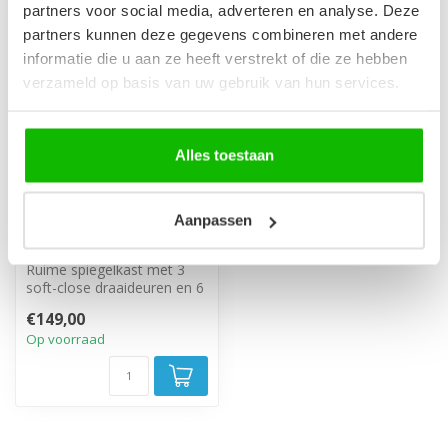
partners voor social media, adverteren en analyse. Deze
partners kunnen deze gegevens combineren met andere
informatie die u aan ze heeft verstrekt of die ze hebben
verzameld op basis van uw gebruik van hun services.
Alles toestaan
Aanpassen
Spiegelkast Siena 100
x 14 x 60 cm - zwart
Ruime spiegelkast met 3
soft-close draaideuren en 6
glazen legplanken. Mat
€149,00
zwart...
Op voorraad