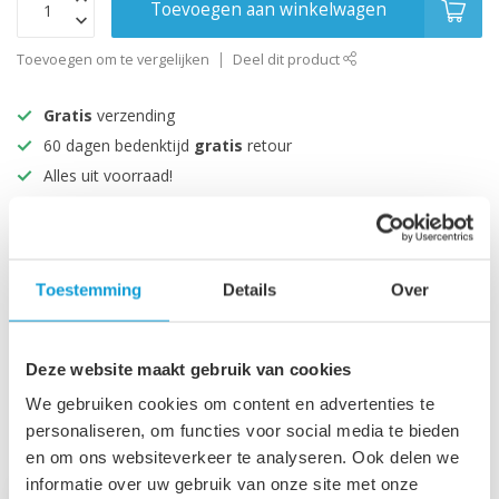
Toevoegen aan winkelwagen
Toevoegen om te vergelijken
Deel dit product
Gratis
verzending
60 dagen bedenktijd
gratis
retour
Alles uit voorraad!
Beoordeeld met een 9+
Productomschrijving
Toestemming
Details
Over
Specificaties
Deze website maakt gebruik van cookies
We gebruiken cookies om content en advertenties te
personaliseren, om functies voor social media te bieden
Recent bekeken
en om ons websiteverkeer te analyseren. Ook delen we
informatie over uw gebruik van onze site met onze