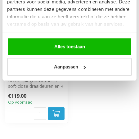
partners voor social media, adverteren en analyse. Deze
partners kunnen deze gegevens combineren met andere
informatie die u aan ze heeft verstrekt of die ze hebben
verzameld op basis van uw gebruik van hun services.
Alles toestaan
Spiegelkast Siena 80 x
Aanpassen
14 x 60 cm - wit
Brede spiegelkast met 3
soft-close draaideuren en 4
glazen legplanken. Wit
€119,00
hoogg...
Op voorraad