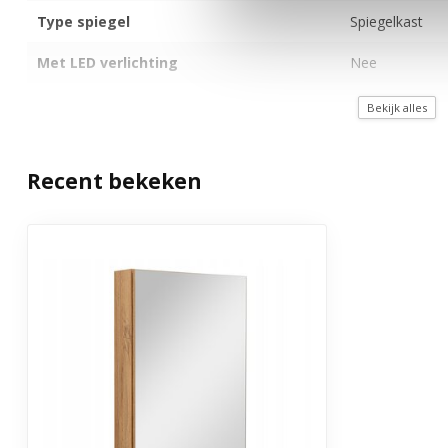
Type spiegel
Spiegelkast
Met LED verlichting
Nee
Met verwarming
Nee
Bekijk alles
Met ophangmateriaal
Ja
Recent bekeken
IP waarde
IP44
Montage
Zelf monteren
Garantie
3 jaar