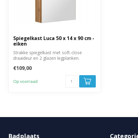
Spiegelkast Luca 50 x 14 x 90 cm -
eiken
Strakke spiegelkast met soft-close
draaideur en 2 glazen legplanken.
Zijkanten i...
€109,00
Op voorraad
Badplaats
Categori