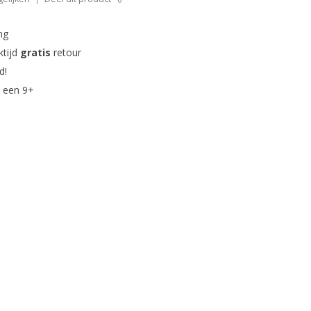
ng
ktijd
gratis
retour
d!
 een 9+