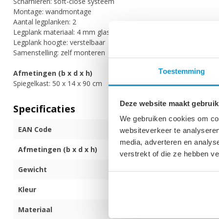
Scharnieren: soft-close systeem
Montage: wandmontage
Aantal legplanken: 2
Legplank materiaal: 4 mm glas
Legplank hoogte: verstelbaar
Samenstelling: zelf monteren
Toestemming
Afmetingen (b x d x h)
Spiegelkast: 50 x 14 x 90 cm
Deze website maakt gebruik
Specificaties
We gebruiken cookies om cont
EAN Code
872017174077
websiteverkeer te analyseren
media, adverteren en analys
Afmetingen (b x d x h)
50 x 14 x 90 c
verstrekt of die ze hebben v
Gewicht
14 kg
Kleur
Eiken
Materiaal
Spaanplaat