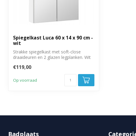
Spiegelkast Luca 60 x 14 x 90 cm -
wit
Strakke spiegelkast met soft-close
draaideuren en 2 glazen legplanken. Wit
hoogg...
€119,00
Op voorraad
Badplaats
Categori