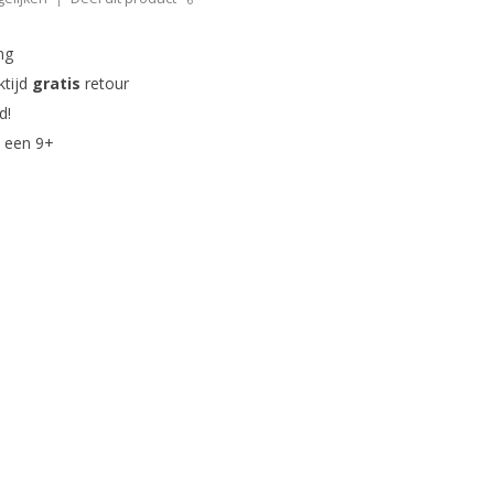
ng
ktijd
gratis
retour
d!
 een 9+