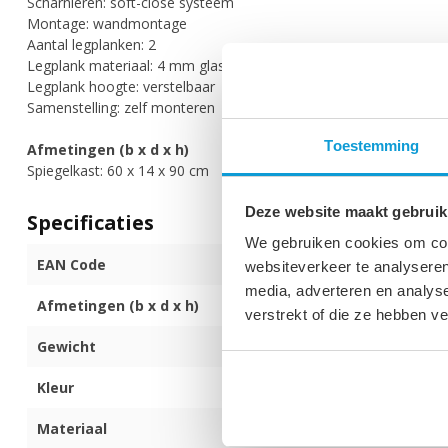
Scharnieren: soft-close systeem
Montage: wandmontage
Aantal legplanken: 2
Legplank materiaal: 4 mm glas
Legplank hoogte: verstelbaar
Samenstelling: zelf monteren
Toestemming
Afmetingen (b x d x h)
Spiegelkast: 60 x 14 x 90 cm
Deze website maakt gebruik
Specificaties
We gebruiken cookies om cont
EAN Code
872017174079
websiteverkeer te analyseren
media, adverteren en analys
Afmetingen (b x d x h)
60 x 14 x 90 c
verstrekt of die ze hebben v
Gewicht
16 kg
Kleur
Wit
Materiaal
Spaanplaat