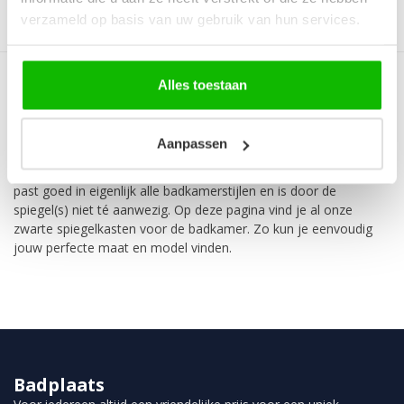
verzameld op basis van uw gebruik van hun services.
Alles toestaan
Ga je voor een zwarte of industriële badkamer? Kies dan ook je
Aanpassen
spiegelkast zwart. Met een zwarte spiegelkast heb je een stoere
badkamerspiegel die tevens dienst doet als kastje. Het zwart
past goed in eigenlijk alle badkamerstijlen en is door de
spiegel(s) niet té aanwezig. Op deze pagina vind je al onze
zwarte spiegelkasten voor de badkamer. Zo kun je eenvoudig
jouw perfecte maat en model vinden.
Badplaats