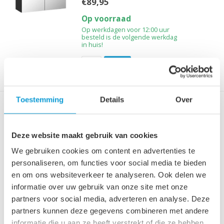
€89,95
Op voorraad
Op werkdagen voor 12:00 uur
besteld is de volgende werkdag
in huis!
Toestemming
Details
Over
Spiegelkast Toledo 80 x 20 x
60 cm - mat zwart
Deze website maakt gebruik van cookies
Spiegelkast met twee draaideuren.
Uitgevoerd met twee legplanken. 80cm...
We gebruiken cookies om content en advertenties te
€89,95
personaliseren, om functies voor social media te bieden
en om ons websiteverkeer te analyseren. Ook delen we
Op voorraad
informatie over uw gebruik van onze site met onze
Op werkdagen voor 12:00 uur
partners voor social media, adverteren en analyse. Deze
besteld is de volgende werkdag
in huis!
partners kunnen deze gegevens combineren met andere
informatie die u aan ze heeft verstrekt of die ze hebben