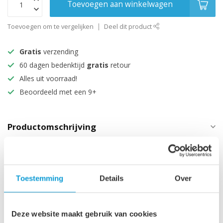
Toevoegen aan winkelwagen
Toevoegen om te vergelijken
Deel dit product
Gratis
verzending
60 dagen bedenktijd
gratis
retour
Alles uit voorraad!
Beoordeeld met een 9+
Productomschrijving
Specificaties
Technische informatie
Toestemming
Details
Over
Maak je aankoop compleet
Deze website maakt gebruik van cookies