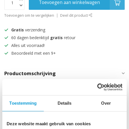
Toevoegen aan winkelwagen
Toevoegen om te vergelijken
Deel dit product
Gratis
verzending
60 dagen bedenktijd
gratis
retour
Alles uit voorraad!
Beoordeeld met een 9+
Productomschrijving
Specificaties
Technische informatie
Toestemming
Details
Over
Maak je aankoop compleet
Deze website maakt gebruik van cookies