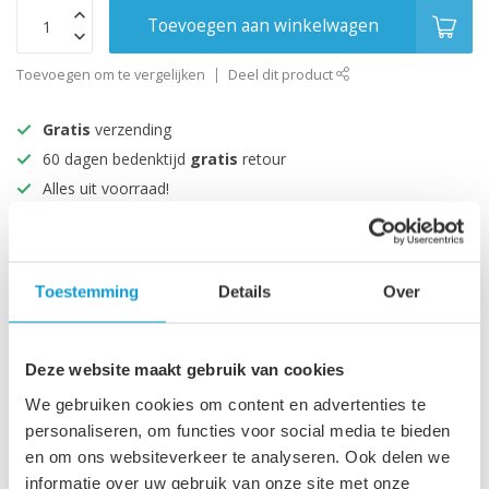
Toevoegen aan winkelwagen
Toevoegen om te vergelijken
Deel dit product
Gratis
verzending
60 dagen bedenktijd
gratis
retour
Alles uit voorraad!
Beoordeeld met een 9+
Productomschrijving
Toestemming
Details
Over
Specificaties
Deze website maakt gebruik van cookies
We gebruiken cookies om content en advertenties te
personaliseren, om functies voor social media te bieden
Recent bekeken
en om ons websiteverkeer te analyseren. Ook delen we
informatie over uw gebruik van onze site met onze