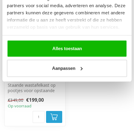
partners voor social media, adverteren en analyse. Deze
-43%
partners kunnen deze gegevens combineren met andere
informatie die u aan ze heeft verstrekt of die ze hebben
verzameld op basis van uw gebruik van hun services.
Alles toestaan
Aanpassen
Wastafelkast Kobe 80
x 46 x 85 cm - eiken
Staande wastafelkast op
pootjes voor opstaande
waskom. Inclusief lade en
€199,00
€349,00
open va...
Op voorraad