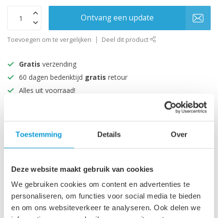
Ontvang een update
Toevoegen om te vergelijken
Deel dit product
Gratis
verzending
60 dagen bedenktijd
gratis
retour
Alles uit voorraad!
Beoordeeld met een 9+
Toestemming
Details
Over
Productomschrijving
Specificaties
Deze website maakt gebruik van cookies
We gebruiken cookies om content en advertenties te
personaliseren, om functies voor social media te bieden
Recent bekeken
en om ons websiteverkeer te analyseren. Ook delen we