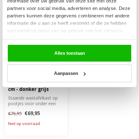
informatie over uw gebruik van onze site met onze
partners voor social media, adverteren en analyse. Deze
-13%
partners kunnen deze gegevens combineren met andere
informatie die u aan ze heeft verstrekt of die ze hebben
verzameld op basis van uw gebruik van hun services.
Alles toestaan
Aanpassen
Wastafelkast
Neptunus 60 x 28 x 60
cm - donker grijs
Staande wastafelkast op
pootjes voor onder een
hangende wastafel, met
€69,95
€79,95
één draaid...
Niet op voorraad