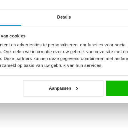
Ba
br
Op 
Details
4
 van cookies
Af
m
Op 
ent en advertenties te personaliseren, om functies voor social
. Ook delen we informatie over uw gebruik van onze site met on
e. Deze partners kunnen deze gegevens combineren met andere i
erzameld op basis van uw gebruik van hun services.
Aanpassen