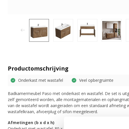
Productomschrijving
Onderkast met wastafel
Veel opbergruimte
Badkamermeubel Paso met onderkast en wastafel. De set is uitg
zelf gemonteerd worden, alle montagematerialen en ophangmate
van de wastafel wordt aangeraden om een standaard afmeting wa
wastafelkraan, afvoerplug of sifon meegeleverd.
Afmetingen (b x d x h)
Onderkast met wastafel: 80 x 40 x 55 cm