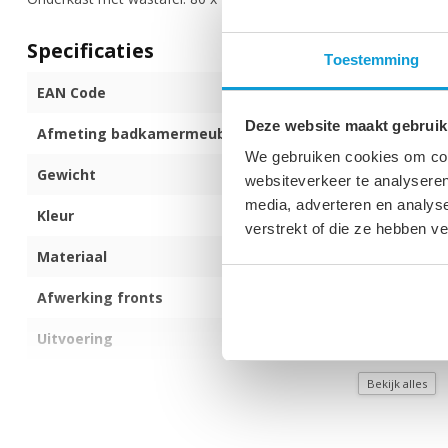
Specificaties
Toestemming
EAN Code
871912856791
Deze website maakt gebruik
Afmeting badkamermeubel (b x d x h)
80 x 40 x 55 c
We gebruiken cookies om cont
Gewicht
28 kg
websiteverkeer te analyseren
media, adverteren en analys
Kleur
Bruin eiken
verstrekt of die ze hebben v
Materiaal
Spaanplaat
Afwerking fronts
Melamine
Uitvoering
Hangend
Kleur wastafel
Wit
Bekijk alles
Materiaal wastafel
Kunstmarmer