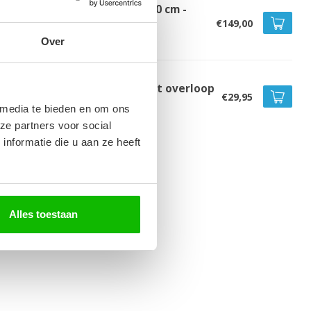
dkamerkast Paso 35 x 35 x 160 cm -
uin eiken
€149,00
voorraad
Over
voerplug groot - chroom - met overloop
€29,95
voorraad
 media te bieden en om ons
ze partners voor social
nformatie die u aan ze heeft
Alles toestaan