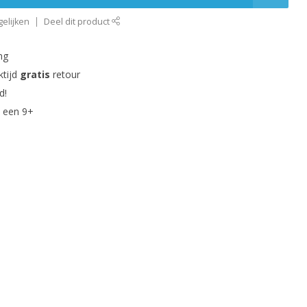
elijken
Deel dit product
ng
ktijd
gratis
retour
d!
 een 9+