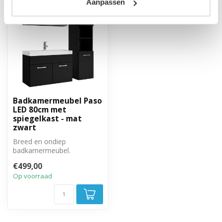
Aanpassen
Badkamermeubel Paso
LED 80cm met
spiegelkast - mat
zwart
Breed en ondiep
badkamermeubel.
Complete set met
€499,00
badkamermeubel,
Op voorraad
spiegelkast en ...