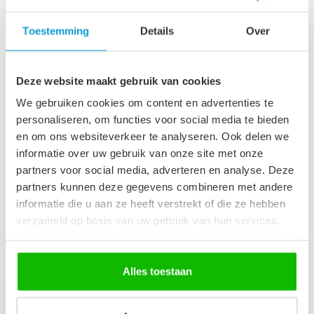
Badkamerkast Paso 35 x 35
Toestemming
Details
Over
x 160 cm - hoogglans zwart
€149,00
Op voorraad
Deze website maakt gebruik van cookies
Afvoerplug groot - mat
We gebruiken cookies om content en advertenties te
zwart - met overloop
€29,95
personaliseren, om functies voor social media te bieden
Op voorraad
en om ons websiteverkeer te analyseren. Ook delen we
informatie over uw gebruik van onze site met onze
partners voor social media, adverteren en analyse. Deze
Wastafelkraan Ames - zwart
€89,95
partners kunnen deze gegevens combineren met andere
Niet op voorraad
informatie die u aan ze heeft verstrekt of die ze hebben
verzameld op basis van uw gebruik van hun services.
Recent bekeken
Alles toestaan