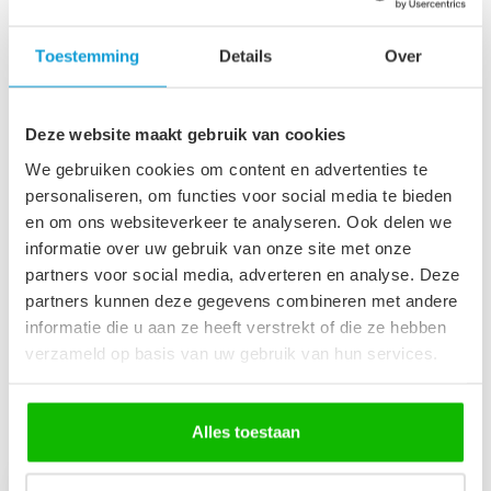
Maak je aankoop compleet
Badkamerkast Paso 35 x 35
Toestemming
Details
Over
x 160 cm - hoogglans zwart
€149,00
Op voorraad
Deze website maakt gebruik van cookies
Afvoerplug groot - mat
We gebruiken cookies om content en advertenties te
zwart - met overloop
€29,95
personaliseren, om functies voor social media te bieden
Op voorraad
en om ons websiteverkeer te analyseren. Ook delen we
informatie over uw gebruik van onze site met onze
partners voor social media, adverteren en analyse. Deze
Wastafelkraan Ames - zwart
partners kunnen deze gegevens combineren met andere
€89,95
Niet op voorraad
informatie die u aan ze heeft verstrekt of die ze hebben
verzameld op basis van uw gebruik van hun services.
Recent bekeken
Alles toestaan