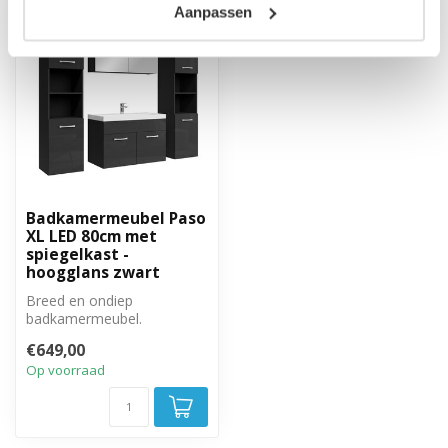
Aanpassen
Badkamermeubel Paso
XL LED 80cm met
spiegelkast -
hoogglans zwart
Breed en ondiep
badkamermeubel.
Complete set met
€649,00
badkamermeubel,
Op voorraad
spiegelkast en ...