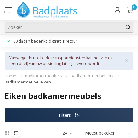
0
MENU
60 dagen bedenktijd
gratis
retour
Vanwege drukte bij de transportdiensten kan het zijn dat
(een deel) van uw bestelling later geleverd wordt
Home
/
Badkamermeubels
/
Badkamermeubelsets
/
Badkamermeubel eiken
Eiken badkamermeubels
Filters