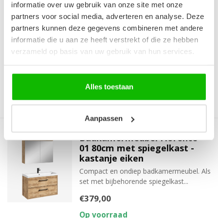
informatie over uw gebruik van onze site met onze
Twee lades met soft close en zwarte h...
partners voor social media, adverteren en analyse. Deze
€599,00
€699,00
partners kunnen deze gegevens combineren met andere
Je bespaart 17%
informatie die u aan ze heeft verstrekt of die ze hebben
Op voorraad
verzameld op basis van uw gebruik van hun services.
Op werkdagen voor 12:00 uur
besteld is de volgende werkdag
in huis!
Alles toestaan
Aanpassen
Badkamermeubel Florence
01 80cm met spiegelkast -
kastanje eiken
Compact en ondiep badkamermeubel. Als
set met bijbehorende spiegelkast...
€379,00
Op voorraad