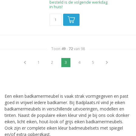
besteld is de volgende werkdag
in huis!
Toon
49
-
72
van 98
1
2
3
4
5
Een eiken badkamermeubel is vaak strak vormgegeven en past
goed in vrijwel iedere badkamer. Bij Badplaats.nl vind je eiken
badkamermeubels in verschillende uitvoeringen, modellen en
tinten. Naast de populaire eiken kleur vind je bij ons ook donker
eiken, licht eiken, hout-look of grijs eiken badkamermeubels.
Ook zijn er complete eiken kleur badmeubelsets met spiegel
en/of extra opbergkast.