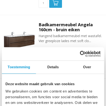
Badkamermeubel Angela
160cm - bruin eiken
Hangend badkamermeubel met wastafel.
Vier greeploze lades met soft clo...
€749,00
Niet op voorraad
Tijdelijk uitverkocht, informeer
naar de verwachte levertijd!
Toestemming
Details
Over
Deze website maakt gebruik van cookies
Badkamermeubel Murcia
We gebruiken cookies om content en advertenties te
120cm - wit eiken - met
personaliseren, om functies voor social media te bieden
bovenblad
en om ons websiteverkeer te analyseren. Ook delen we
Badkamermeubel met witte waskom.