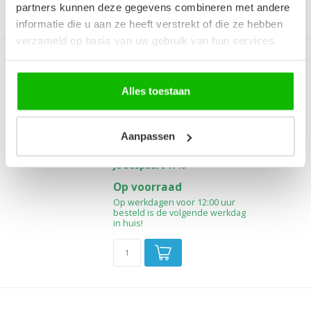
partners kunnen deze gegevens combineren met andere
informatie die u aan ze heeft verstrekt of die ze hebben
verzameld op basis van uw gebruik van hun services.
Wastafelkast Ocean met
blad - 60 x 46 x 59 cm - mat
Alles toestaan
zwart met eiken
Hangende wastafelkast met bovenblad
en twee lades.
Aanpassen
€299,00
€349,00
Je bespaart 17%
Op voorraad
Op werkdagen voor 12:00 uur
besteld is de volgende werkdag
in huis!