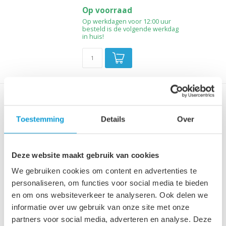
Op voorraad
Op werkdagen voor 12:00 uur
besteld is de volgende werkdag
in huis!
Wastafelkast Angela 100 x
48 x 50 cm - mat zwart
Toestemming
Details
Over
Hangende wastafelkast zonder blad, met
twee greeploze soft close lades...
Deze website maakt gebruik van cookies
€279,00
€299,00
Je bespaart 7%
We gebruiken cookies om content en advertenties te
Op voorraad
personaliseren, om functies voor social media te bieden
Op werkdagen voor 12:00 uur
en om ons websiteverkeer te analyseren. Ook delen we
besteld is de volgende werkdag
informatie over uw gebruik van onze site met onze
in huis!
partners voor social media, adverteren en analyse. Deze