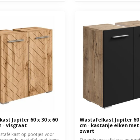
ast Jupiter 60 x 30 x 60
Wastafelkast Jupiter 60 
n - visgraat
cm - kastanje eiken met
zwart
stafelkast op pootjes voor
hangende wastafel, met twee
Staande wastafelkast op poot