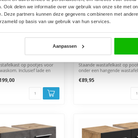
. Ook delen we informatie over uw gebruik van onze site met on
e. Deze partners kunnen deze gegevens combineren met andere i
erzameld op basis van uw gebruik van hun services.
Aanpassen
ast Kobe 80 x 46 x 85
Wastafelkast Mars 60 x 
n
cm - beige
stafelkast op pootjes voor
Staande wastafelkast op poot
waskom. Inclusief lade en
onder een hangende wastafel
deure...
199,00
€89,95