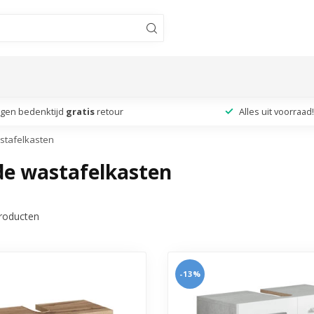
agen bedenktijd
gratis
retour
Alles uit voorraad!
stafelkasten
de wastafelkasten
roducten
-13%