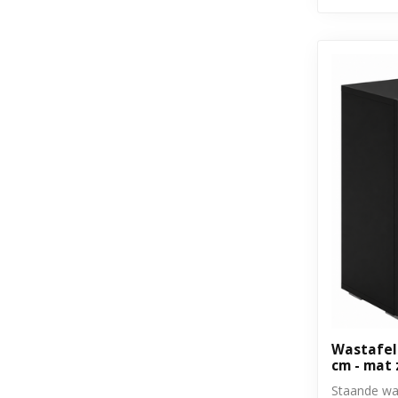
Wastafelk
cm - mat
Staande wa