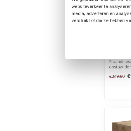
websiteverkeer te analyseren
media, adverteren en analys
verstrekt of die ze hebben v
Wastafelk
cm - eike
Staande wa
opstaande 
open va...
€
€349,00