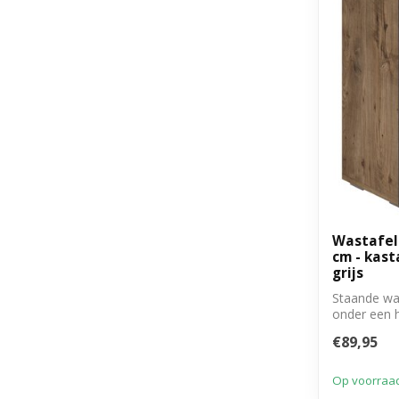
Wastafelk
cm - kast
grijs
Staande wa
onder een 
deure...
€89,95
Op voorraa