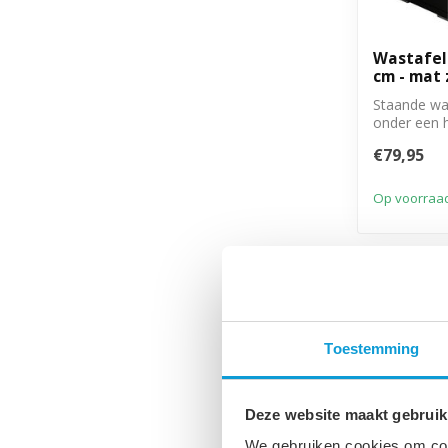
Wastafelk
cm - mat
Staande wa
onder een 
deure...
€79,95
Op voorraa
-43%
Toestemming
Deze website maakt gebruik
We gebruiken cookies om cont