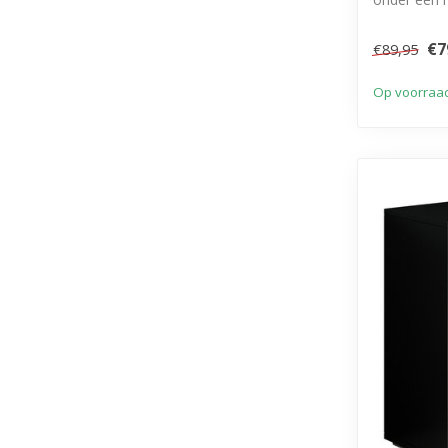
deure...
€7
€89,95
Op voorraa