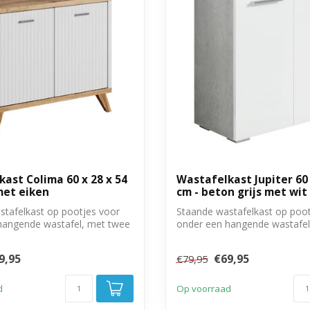
ast Colima 60 x 28 x 54
Wastafelkast Jupiter 60 
met eiken
cm - beton grijs met wit
stafelkast op pootjes voor
Staande wastafelkast op poot
hangende wastafel, met twee
onder een hangende wastafel
deure...
9,95
€69,95
€79,95
d
Op voorraad