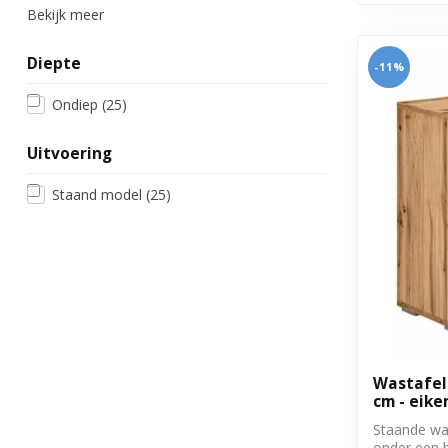
Bekijk meer
Diepte
-11%
Ondiep
(25)
Uitvoering
Staand model
(25)
Wastafelk
cm - eike
Staande wa
onder een 