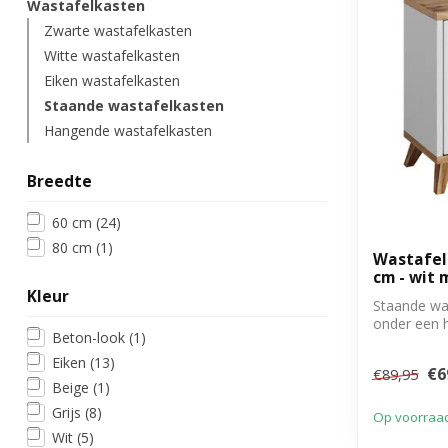
Wastafelkasten
Zwarte wastafelkasten
Witte wastafelkasten
Eiken wastafelkasten
Staande wastafelkasten
Hangende wastafelkasten
Breedte
60 cm
(24)
80 cm
(1)
Wastafelk
cm - wit 
Kleur
Staande wa
onder een 
Beton-look
(1)
deure...
Eiken
(13)
€6
€89,95
Beige
(1)
Grijs
(8)
Op voorraa
Wit
(5)