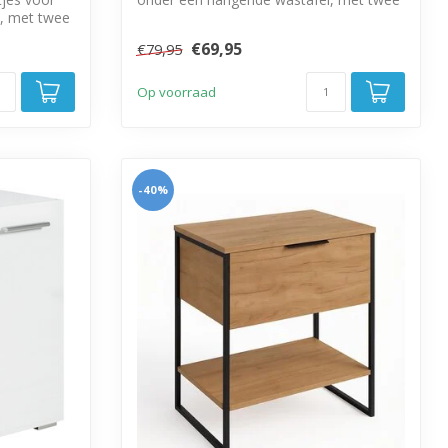
, met twee
deure...
€69,95
€79,95
Op voorraad
-40%