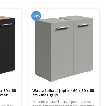
-13%
x 30 x 60
Wastafelkast Jupiter 60 x 30 x 60
 mat
cm - mat grijs
Staande wastafelkast op pootjes voor
jes voor
onder een hangende wastafel, met twee