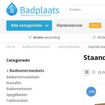
Alle categorieën
Klantenservice
SALE
Gratis
verzending
60 d
Home
/
Badkamermeubels
/
Wastafelkasten
/
Staande wa
Staan
Categorieën
Badkamermeubels
25
P
Badkamermeubelsets
Wastafels
Badkamerkasten
-22%
Spiegelkasten
Toiletmeubels