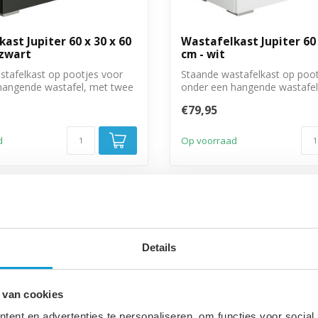
ast Jupiter 60 x 30 x 60
Wastafelkast Jupiter 60 
 zwart
cm - wit
stafelkast op pootjes voor
Staande wastafelkast op poot
hangende wastafel, met twee
onder een hangende wastafel
deure...
€79,95
d
Op voorraad
Details
 van cookies
ent en advertenties te personaliseren, om functies voor social